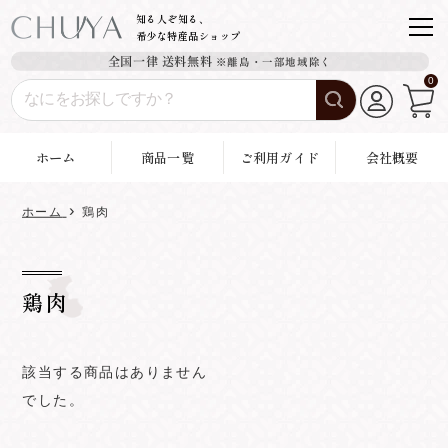
コ
知る人ぞ知る、
希少な特産品ショップ
ン
全国一律 送料無料
※離島・一部地域除く
テ
0
ン
ツ
に
ホーム
商品一覧
ご利用ガイド
会社概要
ス
›
キ
ホーム
鶏肉
ッ
プ
す
鶏肉
る
該当する商品はありません
でした。