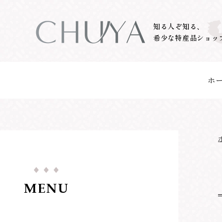
コ
ン
知る人ぞ知る、
希少な特産品ショッ
テ
ン
ツ
ホ
に
ス
キ
ッ
プ
す
る
MENU