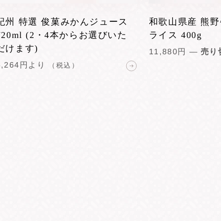
紀州 特選 俊菓みかんジュース
和歌山県産 熊
720ml (2・4本からお選びいた
ライス 400g
だけます)
通
11,880円
—
売り
常
6,264円より
（税込）
価
格