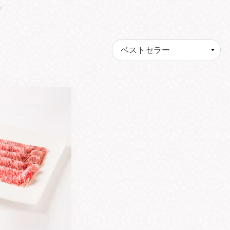
並
び
替
え